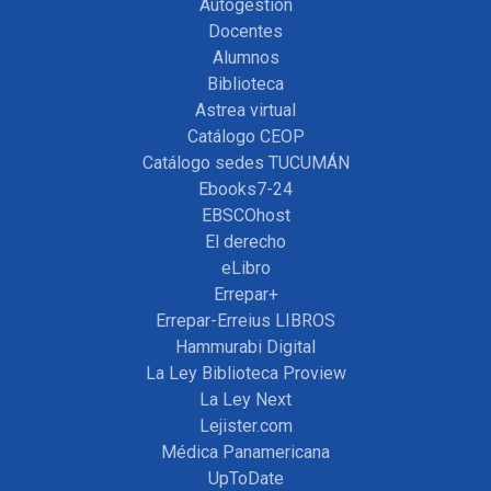
Autogestión
Docentes
Alumnos
Biblioteca
Astrea virtual
Catálogo CEOP
Catálogo sedes TUCUMÁN
Ebooks7-24
EBSCOhost
El derecho
eLibro
Errepar+
Errepar-Erreius LIBROS
Hammurabi Digital
La Ley Biblioteca Proview
La Ley Next
Lejister.com
Médica Panamericana
UpToDate